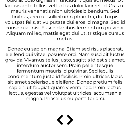
odio ac odio dignissim tincidunt quis ac metus. Ut
facilisis ante tellus, vel luctus dolor laoreet id. Cras ut
mauris venenatis nibh ultricies bibendum. Sed
finibus, arcu ut sollicitudin pharetra, dui turpis
volutpat felis, at vulputate dui eros id magna. Sed id
consequat nisi. Fusce dapibus fermentum pulvinar.
Aliquam mi leo, mattis eget dui ut, tristique cursus
metus.
Donec eu sapien magna. Etiam sed risus placerat,
eleifend dui vitae, posuere orci. Nam suscipit luctus
gravida. Vivamus tellus justo, sagittis id est sit amet,
interdum auctor sem. Proin pellentesque
fermentum mauris id pulvinar. Sed iaculis
condimentum justo id facilisis. Proin ultrices lacus
sit amet scelerisque eleifend. Donec pretium felis
sapien, ut feugiat quam viverra nec. Proin lectus
lectus, egestas vel volutpat ultricies, accumsan a
magna. Phasellus eu porttitor orci.