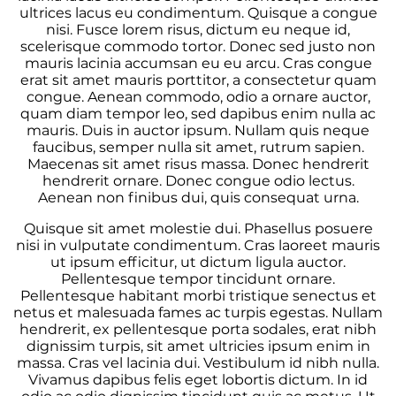
ultrices lacus eu condimentum. Quisque a congue
nisi. Fusce lorem risus, dictum eu neque id,
scelerisque commodo tortor. Donec sed justo non
mauris lacinia accumsan eu eu arcu. Cras congue
erat sit amet mauris porttitor, a consectetur quam
congue. Aenean commodo, odio a ornare auctor,
quam diam tempor leo, sed dapibus enim nulla ac
mauris. Duis in auctor ipsum. Nullam quis neque
faucibus, semper nulla sit amet, rutrum sapien.
Maecenas sit amet risus massa. Donec hendrerit
hendrerit ornare. Donec congue odio lectus.
Aenean non finibus dui, quis consequat urna.
Quisque sit amet molestie dui. Phasellus posuere
nisi in vulputate condimentum. Cras laoreet mauris
ut ipsum efficitur, ut dictum ligula auctor.
Pellentesque tempor tincidunt ornare.
Pellentesque habitant morbi tristique senectus et
netus et malesuada fames ac turpis egestas. Nullam
hendrerit, ex pellentesque porta sodales, erat nibh
dignissim turpis, sit amet ultricies ipsum enim in
massa. Cras vel lacinia dui. Vestibulum id nibh nulla.
Vivamus dapibus felis eget lobortis dictum. In id